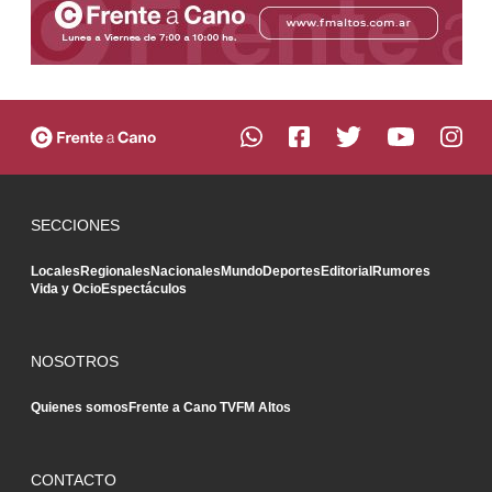
SECCIONES
Locales
Regionales
Nacionales
Mundo
Deportes
Editorial
Rumores
Vida y Ocio
Espectáculos
NOSOTROS
Quienes somos
Frente a Cano TV
FM Altos
CONTACTO