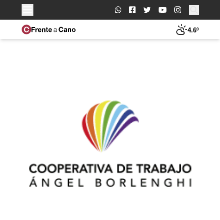
Buscar:
4.6º