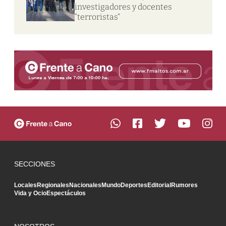
investigadores y docentes
“terroristas”
SECCIONES
Locales
Regionales
Nacionales
Mundo
Deportes
Editorial
Rumores
Vida y Ocio
Espectáculos