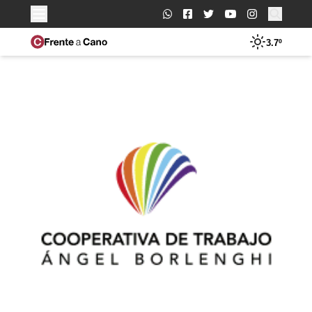
Buscar:
3.7º