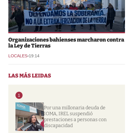
Organizaciones bahienses marcharon contra
la Ley de Tierras
-
LOCALES
19:14
LAS MÁS LEIDAS
1
Por una millonaria deuda de
IOMA, IREL suspendió
prestaciones a personas con
discapacidad