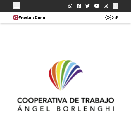
Buscar:
2.4º