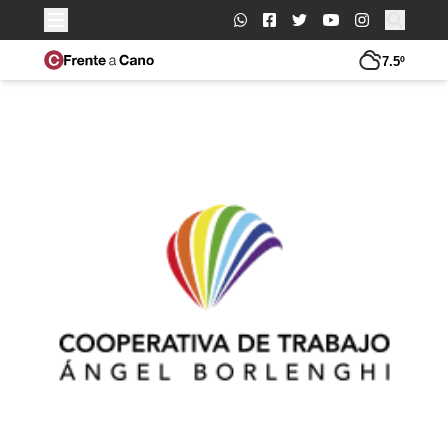
Buscar:
7.5º