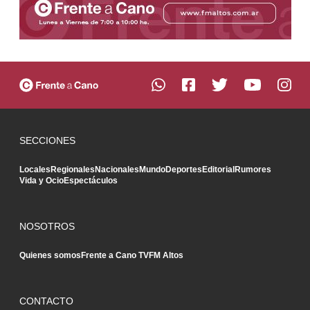
SECCIONES
Locales
Regionales
Nacionales
Mundo
Deportes
Editorial
Rumores
Vida y Ocio
Espectáculos
NOSOTROS
Quienes somos
Frente a Cano TV
FM Altos
CONTACTO