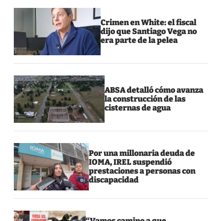
Crimen en White: el fiscal
dijo que Santiago Vega no
era parte de la pelea
ABSA detalló cómo avanza
la construcción de las
cisternas de agua
Por una millonaria deuda de
IOMA, IREL suspendió
prestaciones a personas con
discapacidad
“Vamos camino a que