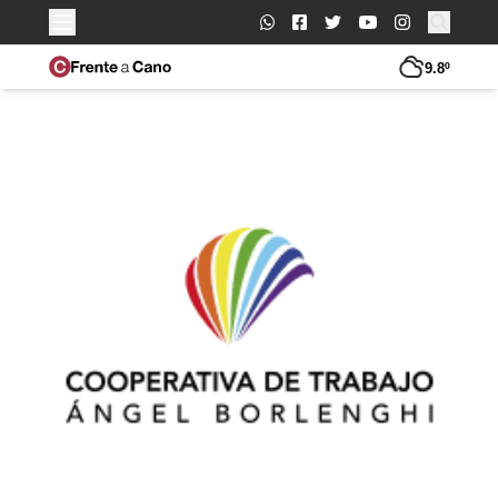
Buscar:
9.8º