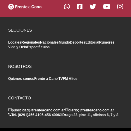
SECCIONES
Locales
Regionales
Nacionales
Mundo
Deportes
Editorial
Rumores
Vida y Ocio
Espectáculos
NOSOTROS
Quienes somos
Frente a Cano TV
FM Altos
CONTACTO
publicidad@frenteacano.com.ar
diario@frenteacano.com.ar
Tel. (0291)
456 4195
-
456 4006
Drago 23, piso 11, oficinas 6, 7 y 8