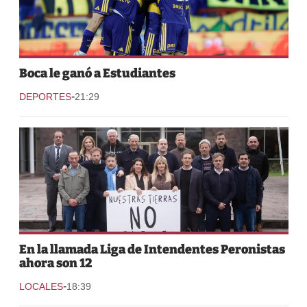
Boca le ganó a Estudiantes
-
DEPORTES
21:29
En la llamada Liga de Intendentes Peronistas
ahora son 12
-
LOCALES
18:39