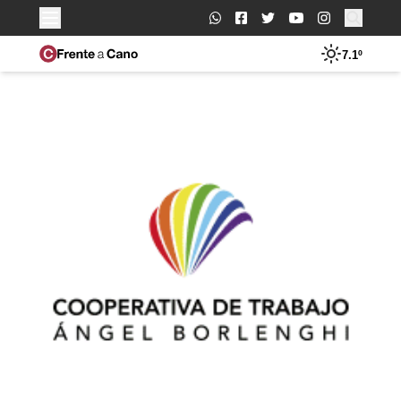
Buscar:
7.1º