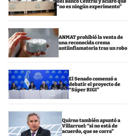
del Banco Central y aclaró que
“no es ningún experimento”
ANMAT prohibió la venta de
una reconocida crema
antiinflamatoria tras un robo
El Senado comenzó a
debatir el proyecto de
“Súper RIGI”
Quirno también apuntó a
Villarruel: “si no está de
acuerdo, que se corra”