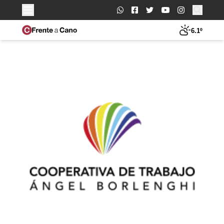
Buscar:
6.1º