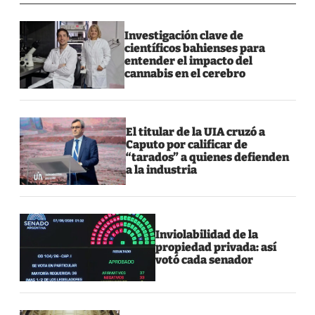
Investigación clave de
científicos bahienses para
entender el impacto del
cannabis en el cerebro
El titular de la UIA cruzó a
Caputo por calificar de
“tarados” a quienes defienden
a la industria
Inviolabilidad de la
propiedad privada: así
votó cada senador