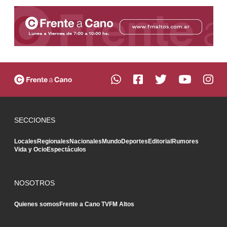
SECCIONES
Locales
Regionales
Nacionales
Mundo
Deportes
Editorial
Rumores
Vida y Ocio
Espectáculos
NOSOTROS
Quienes somos
Frente a Cano TV
FM Altos