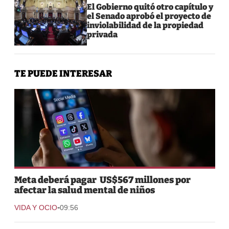
El Gobierno quitó otro capítulo y
el Senado aprobó el proyecto de
inviolabilidad de la propiedad
privada
TE PUEDE INTERESAR
Meta deberá pagar US$567 millones por
afectar la salud mental de niños
-
VIDA Y OCIO
09:56