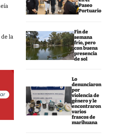
Paseo
seía
Portuario
Fin de
 de la
semana
frío, pero
con buena
presencia
de sol
Lo
denunciaron
por
violencia de
género y le
encontraron
varios
frascos de
marihuana