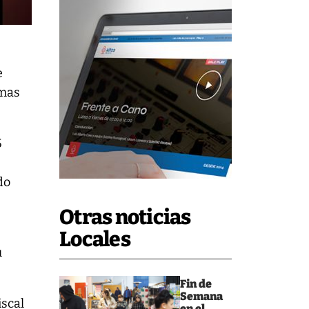
e
imas
5
do
Otras noticias
Locales
u
Fin de
Semana
iscal
en el