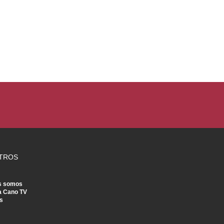
TROS
s somos
a Cano TV
s