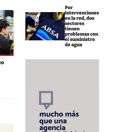
Por
intervenciones
en la red, dos
sectores
tienen
problemas con
el suministro
de agua
eo