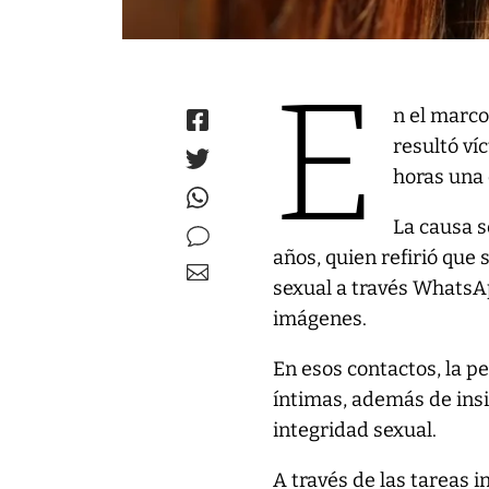
E
n el marco
resultó ví
horas una 
La causa s
años, quien refirió que
sexual a través WhatsA
imágenes.
En esos contactos, la p
íntimas, además de insi
integridad sexual.
A través de las tareas i