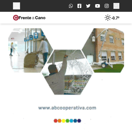
Buscar:
-0.7º