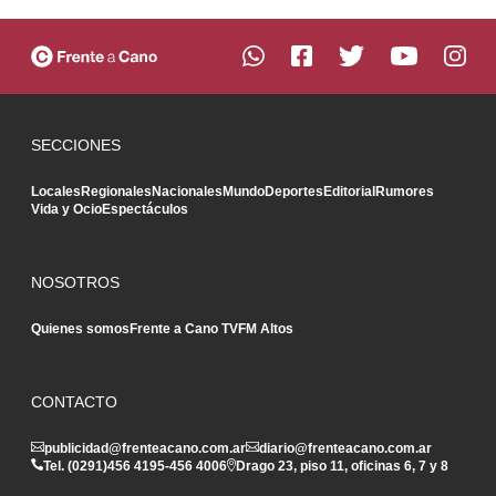
SECCIONES
Locales
Regionales
Nacionales
Mundo
Deportes
Editorial
Rumores
Vida y Ocio
Espectáculos
NOSOTROS
Quienes somos
Frente a Cano TV
FM Altos
CONTACTO
publicidad@frenteacano.com.ar
diario@frenteacano.com.ar
Tel. (0291)
456 4195
-
456 4006
Drago 23, piso 11, oficinas 6, 7 y 8