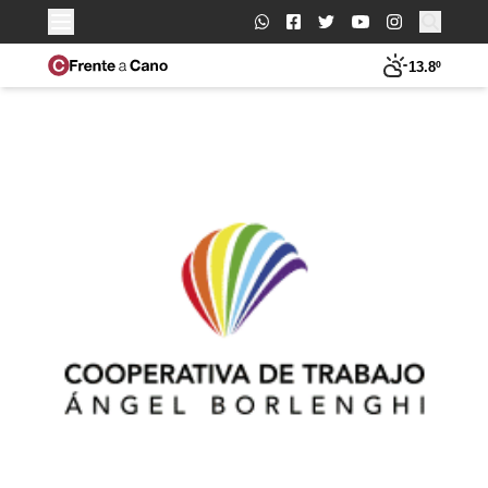
Buscar:
13.8º