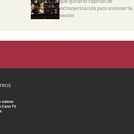
que quitar el capítulo de
extranjerización para sostener la
sesión
TROS
s somos
a Cano TV
s