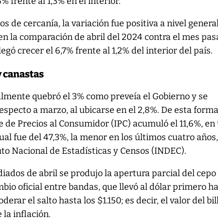
 frente al 1,3% en el interior.
s de cercanía, la variación fue positiva a nivel genera
en la comparación de abril del 2024 contra el mes pas
gó crecer el 6,7% frente al 1,2% del interior del país.
y canastas
inalmente quebró el 3% como preveía el Gobierno y se
especto a marzo, al ubicarse en el 2,8%. De esta forma
ce de Precios al Consumidor (IPC) acumuló el 11,6%, en
ual fue del 47,3%, la menor en los últimos cuatro años
uto Nacional de Estadísticas y Censos (INDEC).
ados de abril se produjo la apertura parcial del cepo 
mbio oficial entre bandas, que llevó al dólar primero h
erar el salto hasta los $1.150; es decir, el valor del bil
 la inflación.