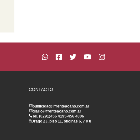
CONTACTO
publicidad@frenteacano.com.ar
diario@frenteacano.com.ar
Tel. (0291)
456 4195
-
456 4006
Drago 23, piso 11, oficinas 6, 7 y 8