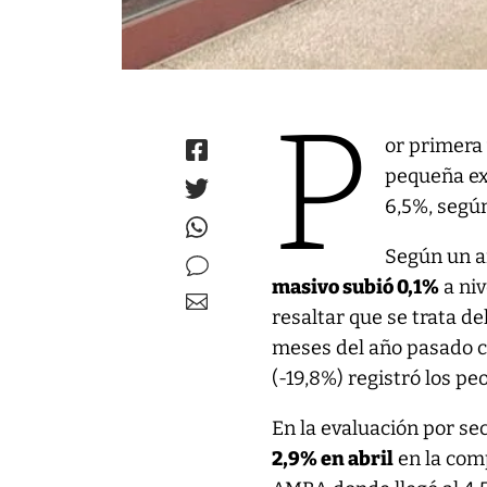
P
or primera
pequeña ex
6,5%, según
Según un an
masivo subió 0,1%
a niv
resaltar que se trata de
meses del año pasado c
(-19,8%) registró los p
En la evaluación por se
2,9% en abril
en la comp