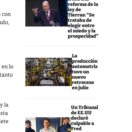
reforma de la
ley de
l con
Tierras: “Se
trataba de
ado,
elegir entre
el miedo y la
prosperidad”
La
producción
 en lo
automotriz
tuvo un
 tanto
nuevo
retroceso
,
en julio
y la
Un Tribunal
asta
de EE.UU
declaró
lete
culpable a
Fred