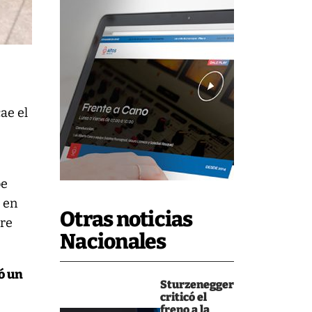
ae el
be
o en
Otras noticias
bre
Nacionales
ó un
Sturzenegger
criticó el
freno a la