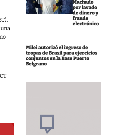
Machado
por lavado
de dinero y
fraude
BT),
electrónico
, una
 no
Milei autorizó el ingreso de
tropas de Brasil para ejercicios
conjuntos en la Base Puerto
Belgrano
 CT