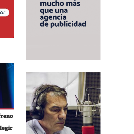
freno
legir