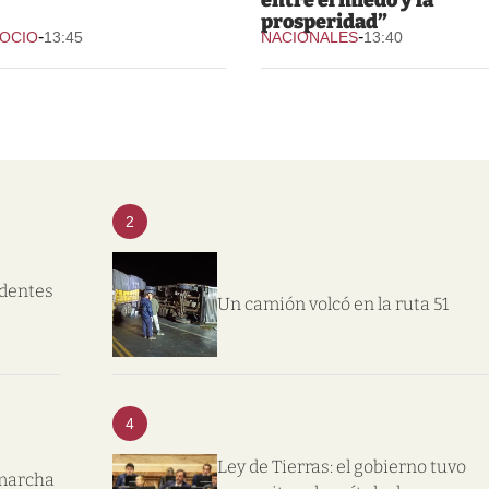
prosperidad”
-
-
 OCIO
13:45
NACIONALES
13:40
2
ndentes
Un camión volcó en la ruta 51
4
Ley de Tierras: el gobierno tuvo
 marcha