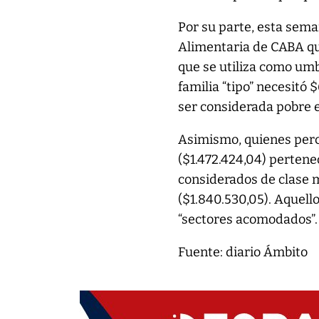
Por su parte, esta sema
Alimentaria de CABA que
que se utiliza como umb
familia “tipo” necesitó 
ser considerada pobre e
Asimismo, quienes perci
($1.472.424,04) pertene
considerados de clase m
($1.840.530,05). Aquel
“sectores acomodados”.
Fuente: diario Ámbito