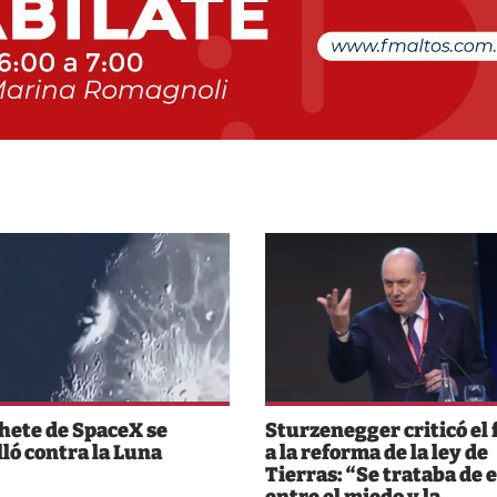
hete de SpaceX se
Sturzenegger criticó el 
lló contra la Luna
a la reforma de la ley de
Tierras: “Se trataba de e
entre el miedo y la