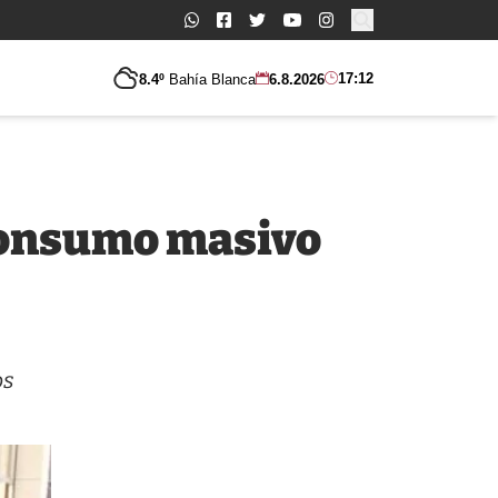
Buscar:
17:12
8.4º
Bahía Blanca
6.8.2026
 consumo masivo
os