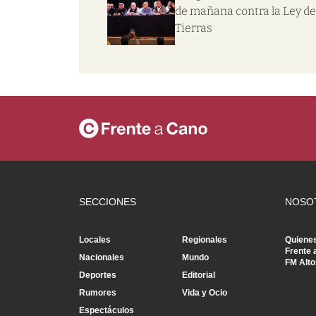
de mañana contra la Ley de
Tierras
SECCIONES
NOSO
Locales
Regionales
Quiene
Frente 
Nacionales
Mundo
FM Alto
Deportes
Editorial
Rumores
Vida y Ocio
Espectáculos