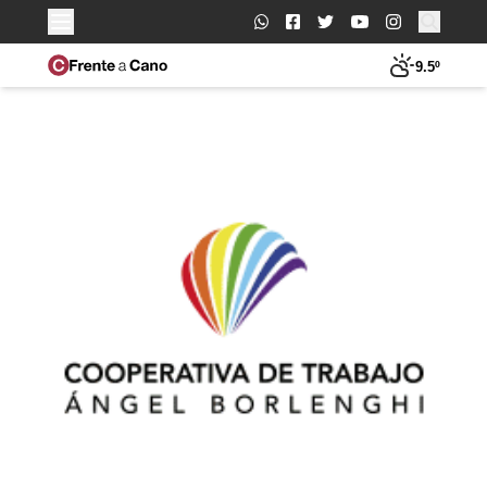
Buscar:
9.5º