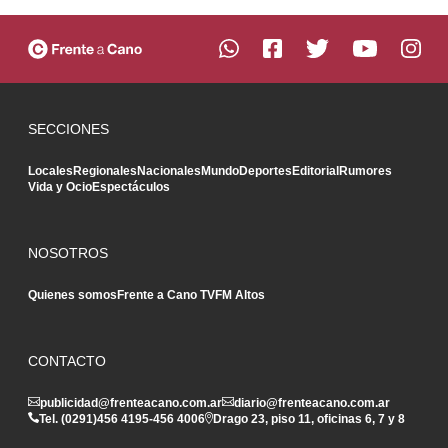
SECCIONES
Locales
Regionales
Nacionales
Mundo
Deportes
Editorial
Rumores
Vida y Ocio
Espectáculos
NOSOTROS
Quienes somos
Frente a Cano TV
FM Altos
CONTACTO
publicidad@frenteacano.com.ar
diario@frenteacano.com.ar
Tel. (0291)
456 4195
-
456 4006
Drago 23, piso 11, oficinas 6, 7 y 8