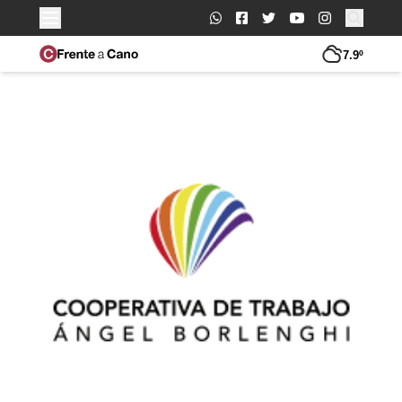
Buscar:
7.9º