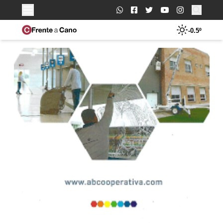
Buscar:
-0.5º