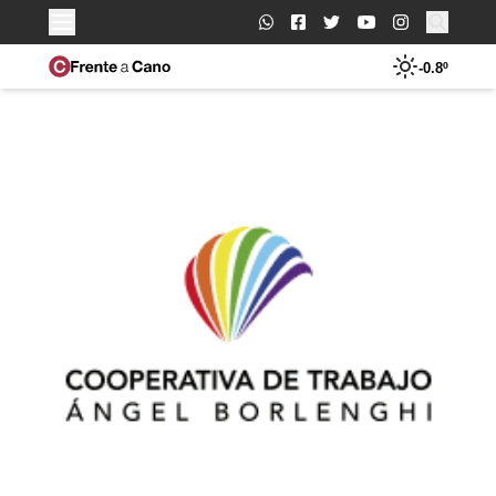
Buscar:
-0.8º