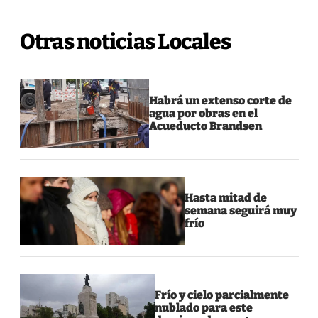
Otras noticias Locales
Habrá un extenso corte de
agua por obras en el
Acueducto Brandsen
Hasta mitad de
semana seguirá muy
frío
Frío y cielo parcialmente
nublado para este