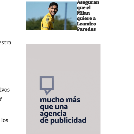
Aseguran
que el
Milan
quiere a
Leandro
Paredes
estra
ivos
y
 los