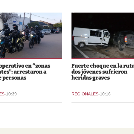
perativo en “zonas
Fuerte choque en la ruta
ntes”: arrestaron a
dos jóvenes sufrieron
e personas
heridas graves
-
-
ES
10:39
REGIONALES
10:16