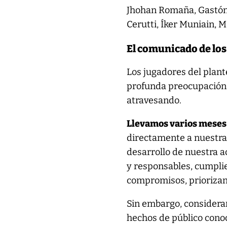
Jhohan Romaña, Gastón H
Cerutti, Íker Muniain,
El comunicado de los
Los jugadores del plan
profunda preocupación 
atravesando.
Llevamos varios meses 
directamente a nuestras
desarrollo de nuestra 
y responsables, cumpli
compromisos, priorizand
Sin embargo, consider
hechos de público cono