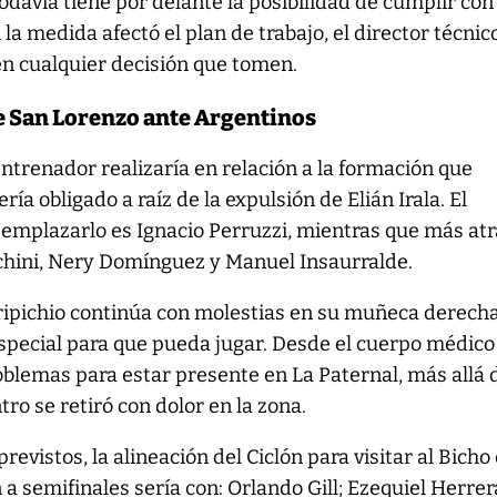
 todavía tiene por delante la posibilidad de cumplir con
la medida afectó el plan de trabajo, el director técnic
 en cualquier decisión que tomen.
e San Lorenzo ante Argentinos
entrenador realizaría en relación a la formación que
ría obligado a raíz de la expulsión de Elián Irala. El
eemplazarlo es Ignacio Perruzzi, mientras que más at
hini, Nery Domínguez y Manuel Insaurralde.
Tripichio continúa con molestias en su muñeca derecha
special para que pueda jugar. Desde el cuerpo médico
blemas para estar presente en La Paternal, más allá 
ro se retiró con dolor en la zona.
revistos, la alineación del Ciclón para visitar al Bicho
n a semifinales sería con: Orlando Gill; Ezequiel Herrer