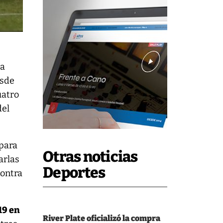
da
esde
uatro
del
 para
Otras noticias
arlas
Deportes
contra
19 en
River Plate oficializó la compra