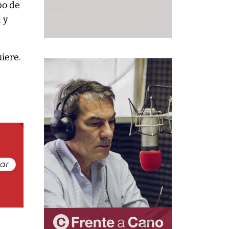
po de
 y
iere.