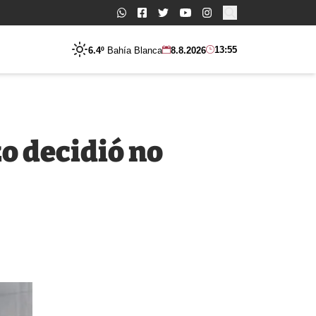
Buscar:
13:55
6.4º
Bahía Blanca
8.8.2026
zo decidió no