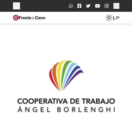
Buscar:
1.7º