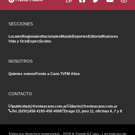
SECCIONES
Locales
Regionales
Nacionales
Mundo
Deportes
Editorial
Rumores
Vida y Ocio
Espectáculos
NOSOTROS
Quienes somos
Frente a Cano TV
FM Altos
CONTACTO
publicidad@frenteacano.com.ar
diario@frenteacano.com.ar
Tel. (0291)
456 4195
-
456 4006
Drago 23, piso 11, oficinas 6, 7 y 8
Todos los derechos reservados -
2026
® Frente A Cano - Las noticias de