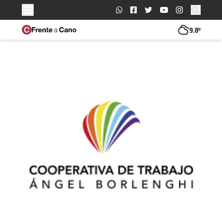
Buscar:
9.8º