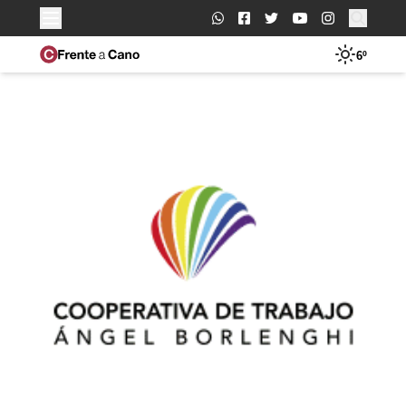
Buscar:
6º