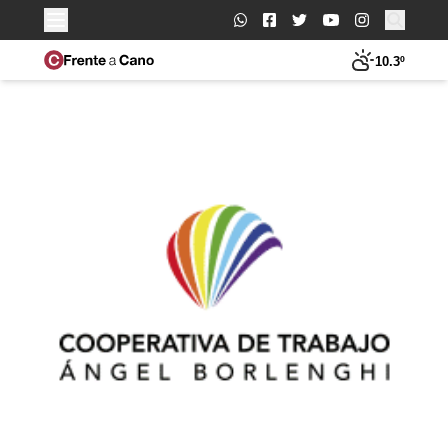
Buscar:
10.3º