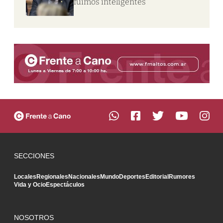
fuimos inteligentes”
SECCIONES
Locales
Regionales
Nacionales
Mundo
Deportes
Editorial
Rumores
Vida y Ocio
Espectáculos
NOSOTROS