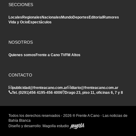
SECCIONES
Locales
Regionales
Nacionales
Mundo
Deportes
Editorial
Rumores
Vida y Ocio
Espectáculos
NOSOTROS
Quienes somos
Frente a Cano TV
FM Altos
CONTACTO
publicidad@frenteacano.com.ar
diario@frenteacano.com.ar
Tel. (0291)
456 4195
-
456 4006
Drago 23, piso 11, oficinas 6, 7 y 8
Todos los derechos reservados -
2026
® Frente A Cano - Las noticias de
Bahía Blanca
Diseño y desarrollo:
Magolla estudio