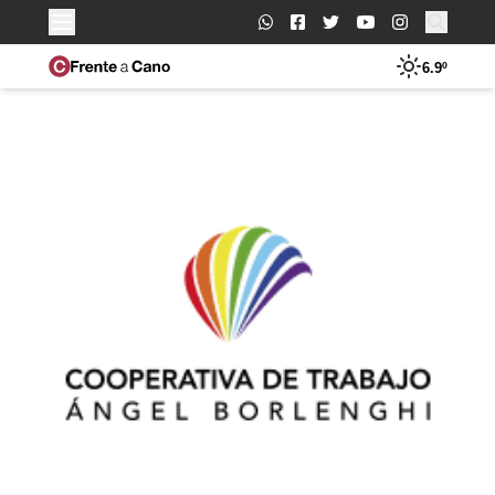
Buscar:
6.9º