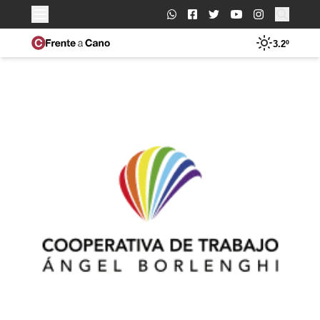
Buscar:
3.2º