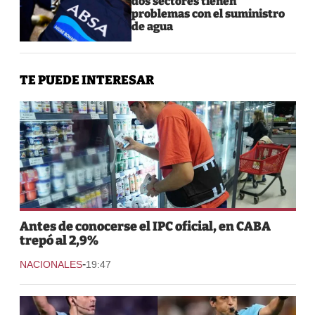
dos sectores tienen
problemas con el suministro
de agua
TE PUEDE INTERESAR
Antes de conocerse el IPC oficial, en CABA
trepó al 2,9%
-
NACIONALES
19:47