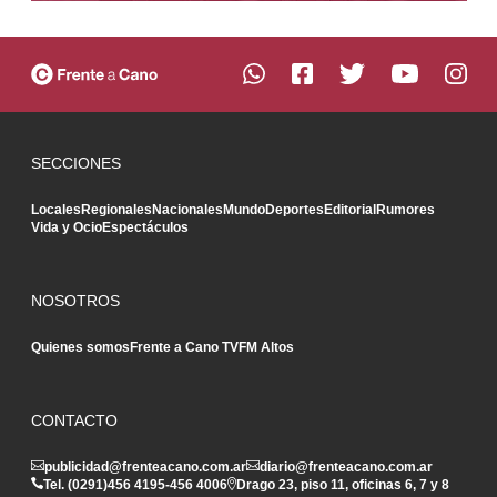
SECCIONES
Locales
Regionales
Nacionales
Mundo
Deportes
Editorial
Rumores
Vida y Ocio
Espectáculos
NOSOTROS
Quienes somos
Frente a Cano TV
FM Altos
CONTACTO
publicidad@frenteacano.com.ar
diario@frenteacano.com.ar
Tel. (0291)
456 4195
-
456 4006
Drago 23, piso 11, oficinas 6, 7 y 8