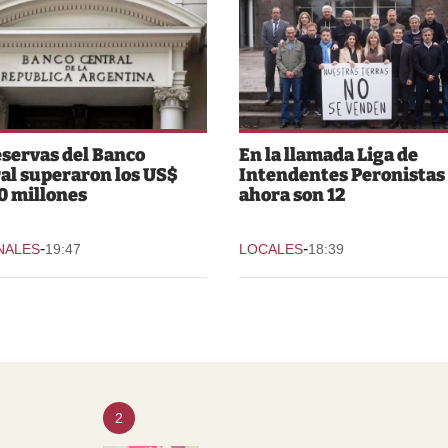
eservas del Banco
En la llamada Liga de
al superaron los US$
Intendentes Peronistas
0 millones
ahora son 12
-
-
NALES
19:47
LOCALES
18:39
2