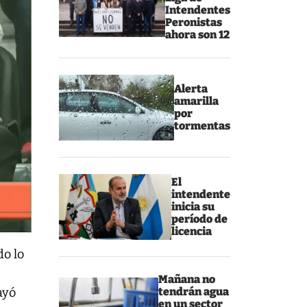
Intendentes
Peronistas
ahora son 12
Alerta
amarilla
por
tormentas
El
intendente
inicia su
período de
licencia
do lo
Mañana no
tendrán agua
ayó
en un sector