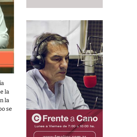
ía
e la
n la
po se