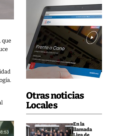
, que
ruce
lidad
ogía.
Otras noticias
al
Locales
En la
llamada
Liga de