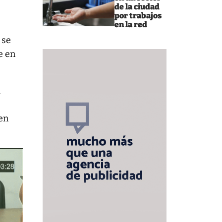
de la ciudad
por trabajos
en la red
 se
e en
a
 en