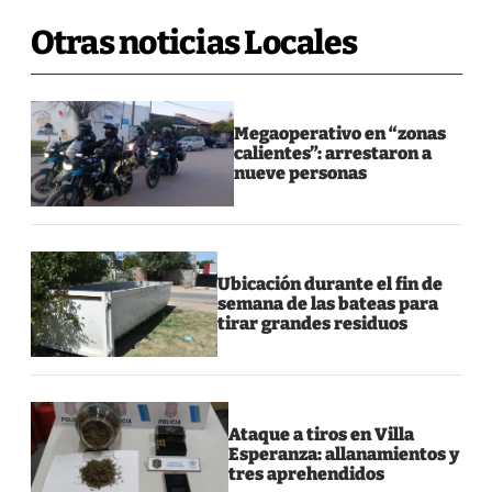
Otras noticias Locales
Megaoperativo en “zonas
calientes”: arrestaron a
nueve personas
Ubicación durante el fin de
semana de las bateas para
tirar grandes residuos
Ataque a tiros en Villa
Esperanza: allanamientos y
tres aprehendidos