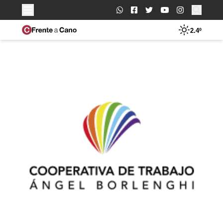
Buscar:
2.4º