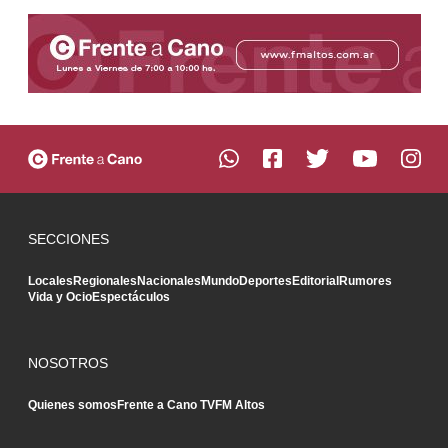
SECCIONES
Locales
Regionales
Nacionales
Mundo
Deportes
Editorial
Rumores
Vida y Ocio
Espectáculos
NOSOTROS
Quienes somos
Frente a Cano TV
FM Altos