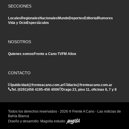
SECCIONES
Locales
Regionales
Nacionales
Mundo
Deportes
Editorial
Rumores
Vida y Ocio
Espectáculos
NOSOTROS
Quienes somos
Frente a Cano TV
FM Altos
CONTACTO
publicidad@frenteacano.com.ar
diario@frenteacano.com.ar
Tel. (0291)
456 4195
-
456 4006
Drago 23, piso 11, oficinas 6, 7 y 8
Todos los derechos reservados -
2026
® Frente A Cano - Las noticias de
Bahía Blanca
Diseño y desarrollo:
Magolla estudio