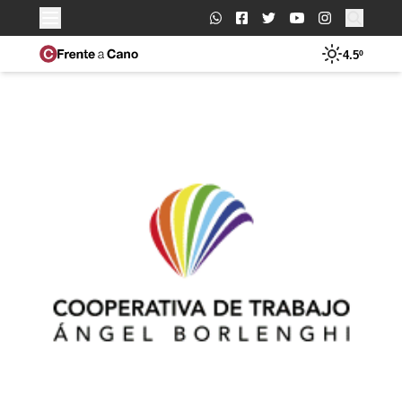
Buscar:
4.5º