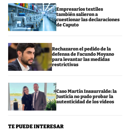
Empresarios textiles
también salieron a
cuestionar las declaraciones
de Caputo
Rechazaron el pedido de la
defensa de Facundo Moyano
para levantar las medidas
restrictivas
Caso Martín Insaurralde: la
Justicia no pudo probar la
autenticidad de los videos
TE PUEDE INTERESAR