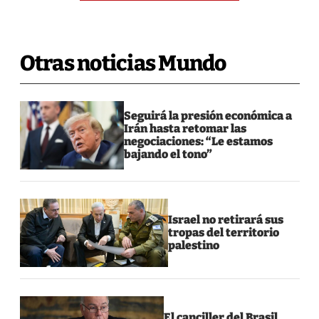
Otras noticias Mundo
Seguirá la presión económica a
Irán hasta retomar las
negociaciones: “Le estamos
bajando el tono”
Israel no retirará sus
tropas del territorio
palestino
El canciller del Brasil