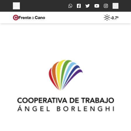
Buscar:
-0.7º