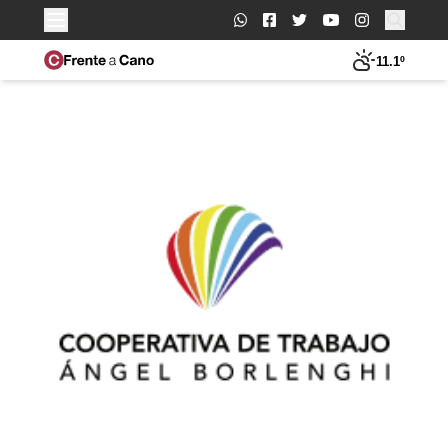
Buscar:
11.1º