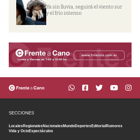
Ya sin lluvia, seguirá el viento sur
y el frío intenso
SECCIONES
Locales
Regionales
Nacionales
Mundo
Deportes
Editorial
Rumores
Vida y Ocio
Espectáculos