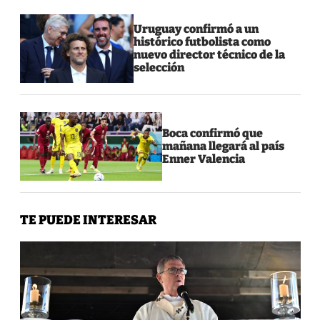
Uruguay confirmó a un
histórico futbolista como
nuevo director técnico de la
selección
Boca confirmó que
mañana llegará al país
Enner Valencia
TE PUEDE INTERESAR