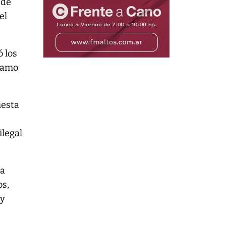
 de
el
 los
clamo
uesta
ilegal
la
os,
 y