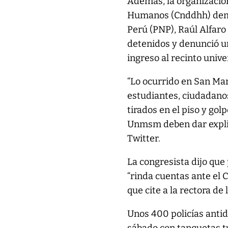
Además, la organizaci
Humanos (Cnddhh) deman
Perú (PNP), Raúl Alfaro
detenidos y denunció un
ingreso al recinto unive
“Lo ocurrido en San Marc
estudiantes, ciudadan
tirados en el piso y gol
Unmsm deben dar explic
Twitter.
La congresista dijo qu
“rinda cuentas ante el 
que cite a la rectora d
Unos 400 policías antid