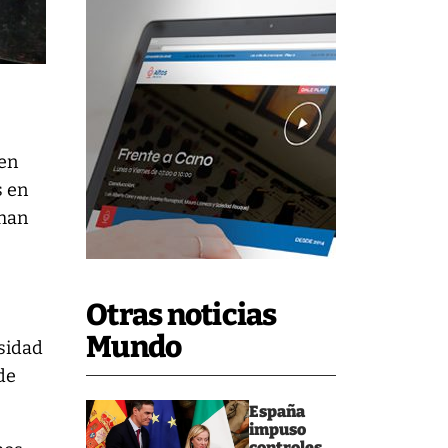
 en
s en
 han
Otras noticias
Mundo
rsidad
de
España
impuso
controles