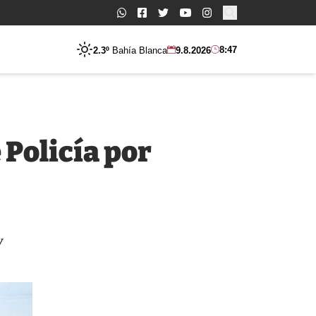
Buscar:
8:47
2.3º
Bahía Blanca
9.8.2026
 Policía por
y