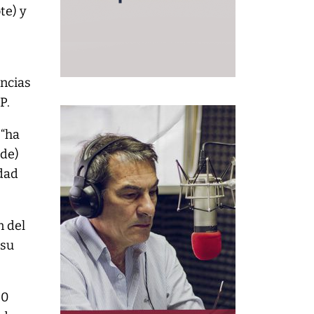
te) y
incias
P.
 “ha
 de)
udad
n del
 su
00