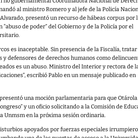
ón no gubernamental Coordinadora Nacional de Derec
dó al ministro Romero y al jefe de la Policía Nacion
 Alvarado, presentó un recurso de hábeas corpus por 
 “abuso de poder” del Gobierno y de la Policía por el
rsitario.
os es inaceptable. Sin presencia de la Fiscalía, tratar
os y defensores de derechos humanos como delincuen
peados es un abuso. Ministro del Interior y rectora de l
aciones”, escribió Pablo en un mensaje publicado en
e presentó una moción parlamentaria para que Otárola
Congreso” y un oficio solicitando a la Comisión de Educ
e la Unmsm en la próxima sesión ordinaria.
isturbios apoyados por fuerzas especiales irrumpiero