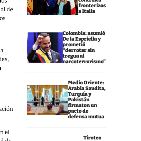
hos
fronterizos
al de
a Italia
los
Colombia: asumió
De la Espriella y
prometió
 a
“derrotar sin
tregua al
tes,
narcoterrorismo”
a
Medio Oriente:
Arabia Saudita,
Turquía y
Pakistán
firmaton un
ación
pacto de
defensa mutua
n el
Tiroteo