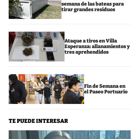
semana de las bateas para
tirar grandes residuos
Ataque a tiros en Villa
Esperanza: allanamientos y
tres aprehendidos
Fin de Semana en
el Paseo Portuario
TE PUEDE INTERESAR