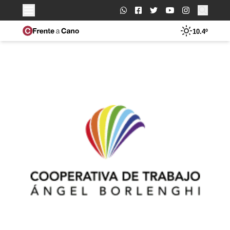
Buscar:
10.4º