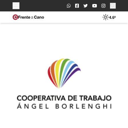
Buscar:
4.6º