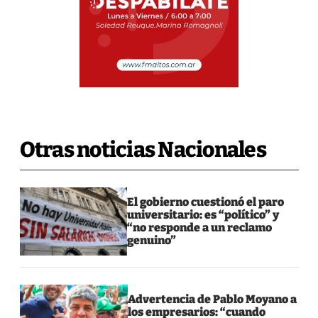
Otras noticias Nacionales
El gobierno cuestionó el paro
universitario: es “político” y
“no responde a un reclamo
genuino”
Advertencia de Pablo Moyano a
los empresarios: “cuando