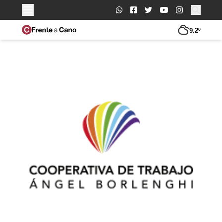
Buscar:
9.2º