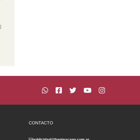
l
CONTACTO
publicidad@frenteacano.com.ar