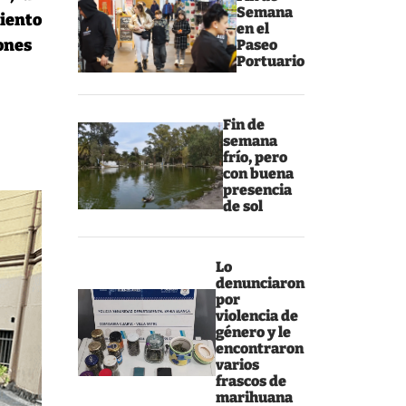
Semana
miento
en el
iones
Paseo
Portuario
Fin de
semana
frío, pero
con buena
presencia
de sol
Lo
denunciaron
por
violencia de
género y le
encontraron
varios
frascos de
marihuana