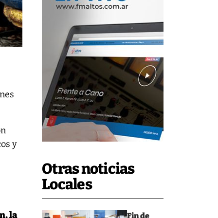
enes
ón
cos y
Otras noticias
Locales
, la
Fin de