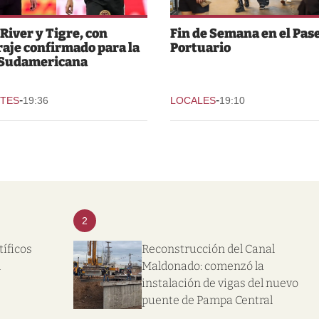
 River y Tigre, con
Fin de Semana en el Pas
raje confirmado para la
Portuario
 Sudamericana
-
-
TES
19:36
LOCALES
19:10
2
tíficos
Reconstrucción del Canal
l
Maldonado: comenzó la
instalación de vigas del nuevo
puente de Pampa Central