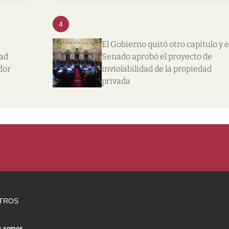
4
El Gobierno quitó otro capítulo y e
dad
Senado aprobó el proyecto de
dor
inviolabilidad de la propiedad
privada
TROS
s somos