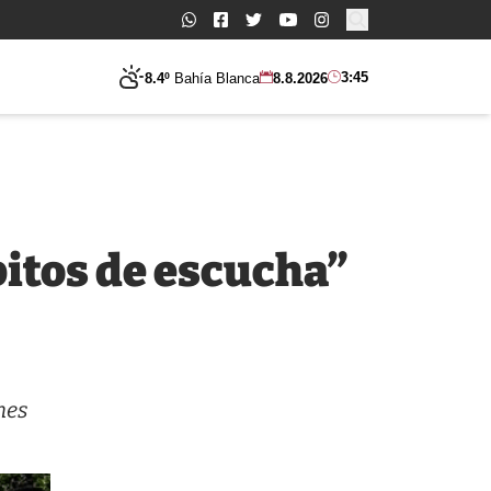
Buscar:
3:45
8.4º
Bahía Blanca
8.8.2026
bitos de escucha”
nes