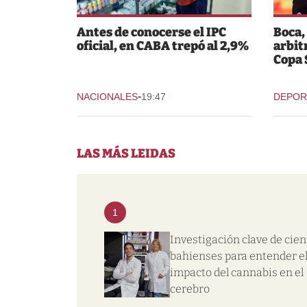
Antes de conocerse el IPC
Boca,
oficial, en CABA trepó al 2,9%
arbit
Copa
-
NACIONALES
19:47
DEPOR
LAS MÁS LEIDAS
1
Investigación clave de cien
bahienses para entender e
impacto del cannabis en el
cerebro