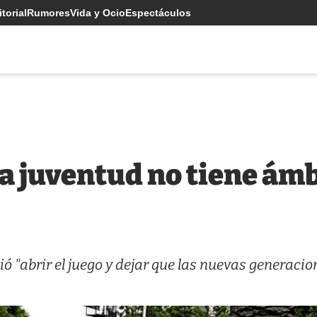
torial
Rumores
Vida y Ocio
Espectáculos
la juventud no tiene ám
ó "abrir el juego y dejar que las nuevas generacio