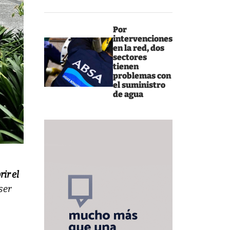
Por
intervenciones
en la red, dos
sectores
tienen
problemas con
el suministro
de agua
rir el
ser