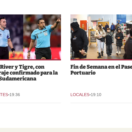
 River y Tigre, con
Fin de Semana en el Pas
raje confirmado para la
Portuario
 Sudamericana
-
-
TES
19:36
LOCALES
19:10