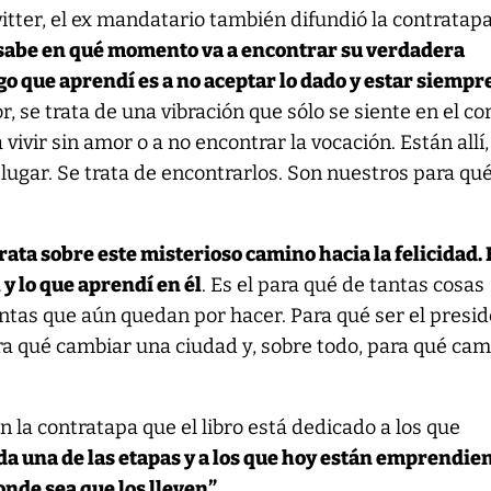
itter, el ex mandatario también difundió la contratap
sabe en qué momento va a encontrar su verdadera
lgo que aprendí es a no aceptar lo dado y estar siempr
r, se trata de una vibración que sólo se siente en el co
vivir sin amor o a no encontrar la vocación. Están allí,
ugar. Se trata de encontrarlos. Son nuestros para qué
trata sobre este misterioso camino hacia la felicidad. 
 y lo que aprendí en él
. Es el para qué de tantas cosas
antas que aún quedan por hacer. Para qué ser el presi
ara qué cambiar una ciudad y, sobre todo, para qué cam
en la contratapa que el libro está dedicado a los que
 una de las etapas y a los que hoy están emprendie
onde sea que los lleven”
.