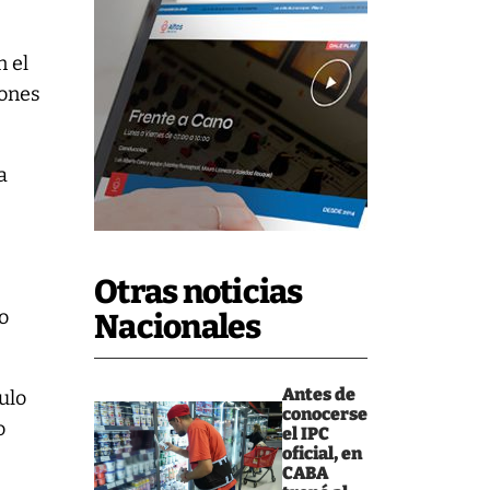
n el
iones
a
Otras noticias
do
Nacionales
Antes de
tulo
conocerse
o
el IPC
oficial, en
CABA