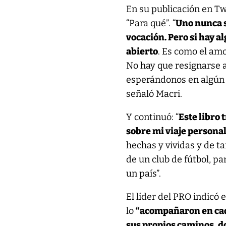
En su publicación en Tw
“Para qué”. “
Uno nunca 
vocación. Pero si hay a
abierto
. Es como el amo
No hay que resignarse a 
esperándonos en algún l
señaló Macri.
Y continuó: “
Este libro 
sobre mi viaje personal
hechas y vividas y de t
de un club de fútbol, p
un país”.
El líder del PRO indicó 
lo
“acompañaron en cada
sus propios caminos, d