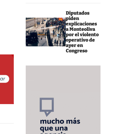
Diputados
piden
explicaciones
a Monteoliva
por el violento
operativo de
ayer en
Congreso