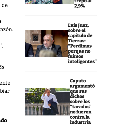
trepó al
a de
2,9%
e
Luis Juez,
razón.
sobre el
capítulo de
Tierras:
”,
“Perdimos
porque no
fuimos
inteligentes”
Es
Caputo
dente
argumentó
biar
que sus
dichos
sobre los
“tarados”
no fueron
contra la
ndo
industria