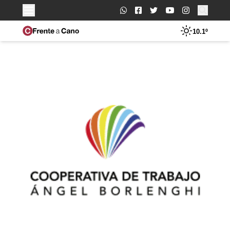
Buscar:
10.1º