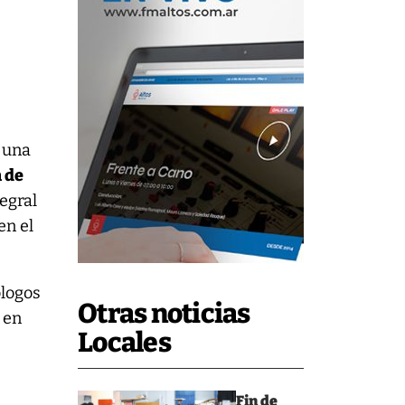
n una
a de
egral
en el
ólogos
Otras noticias
 en
Locales
Fin de