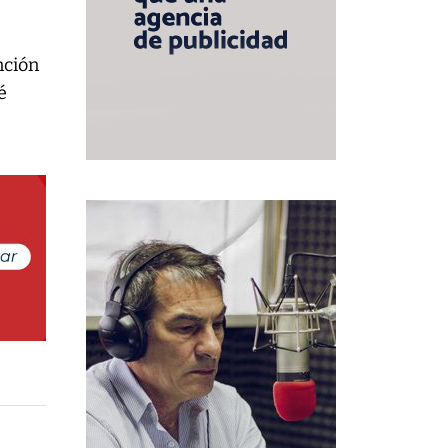
nción
é