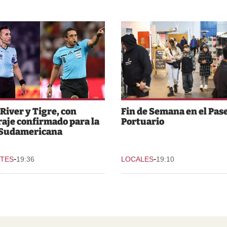
 River y Tigre, con
Fin de Semana en el Pas
raje confirmado para la
Portuario
 Sudamericana
-
-
TES
19:36
LOCALES
19:10