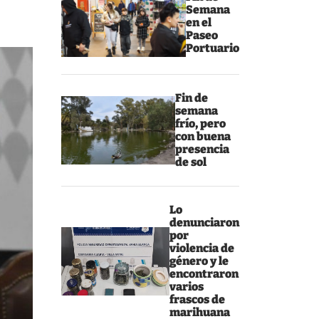
Semana
en el
Paseo
Portuario
Fin de
semana
frío, pero
con buena
presencia
de sol
Lo
denunciaron
por
violencia de
género y le
encontraron
varios
frascos de
marihuana