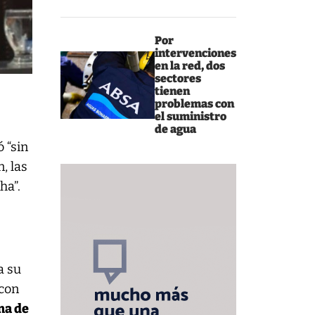
Por
intervenciones
en la red, dos
sectores
tienen
problemas con
el suministro
de agua
 “sin
, las
ha”.
a su
 con
ma de