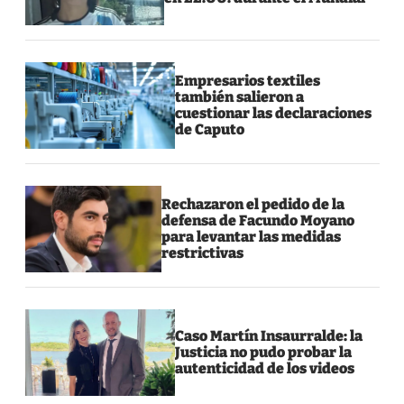
Empresarios textiles
también salieron a
cuestionar las declaraciones
de Caputo
Rechazaron el pedido de la
defensa de Facundo Moyano
para levantar las medidas
restrictivas
Caso Martín Insaurralde: la
Justicia no pudo probar la
autenticidad de los videos