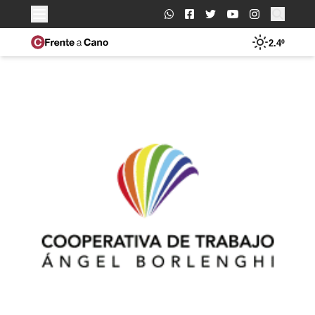
Buscar:
2.4º