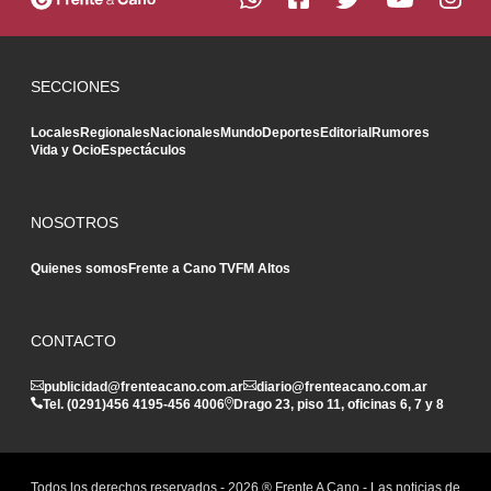
SECCIONES
Locales
Regionales
Nacionales
Mundo
Deportes
Editorial
Rumores
Vida y Ocio
Espectáculos
NOSOTROS
Quienes somos
Frente a Cano TV
FM Altos
CONTACTO
publicidad@frenteacano.com.ar
diario@frenteacano.com.ar
Tel. (0291)
456 4195
-
456 4006
Drago 23, piso 11, oficinas 6, 7 y 8
Todos los derechos reservados -
2026
® Frente A Cano - Las noticias de