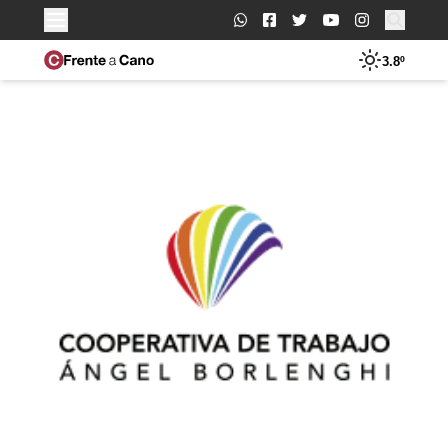
Buscar:
3.8º