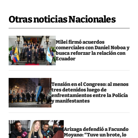
Otras noticias Nacionales
Milei firmó acuerdos
comerciales con Daniel Noboa y
busca reforzar la relación con
Ecuador
Tensión en el Congreso: al menos
tres detenidos luego de
enfrentamientos entre la Policía
y manifestantes
Arizaga defendió a Facundo
Moyano: “Tuve un brote, lo