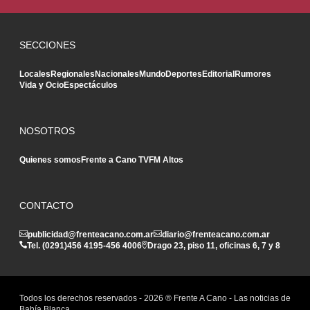
SECCIONES
Locales
Regionales
Nacionales
Mundo
Deportes
Editorial
Rumores
Vida y Ocio
Espectáculos
NOSOTROS
Quienes somos
Frente a Cano TV
FM Altos
CONTACTO
publicidad@frenteacano.com.ar
diario@frenteacano.com.ar
Tel. (0291)
456 4195
-
456 4006
Drago 23, piso 11, oficinas 6, 7 y 8
Todos los derechos reservados -
2026
® Frente A Cano - Las noticias de
Bahía Blanca