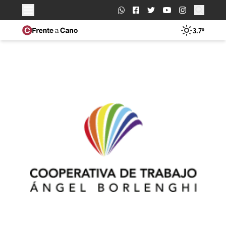
Buscar:
3.7º