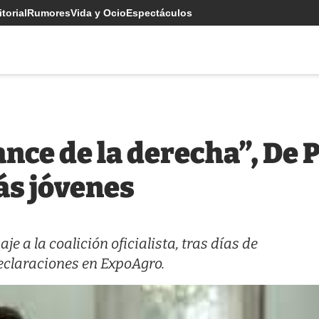
torial
Rumores
Vida y Ocio
Espectáculos
ance de la derecha”, De 
ás jóvenes
je a la coalición oficialista, tras días de
eclaraciones en ExpoAgro.