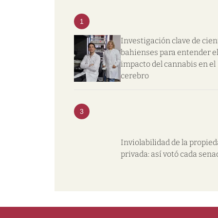
1
Investigación clave de cien
bahienses para entender e
impacto del cannabis en el
cerebro
3
Inviolabilidad de la propie
privada: así votó cada sena