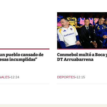
un pueblo cansado de
Conmebol multó a Boca y
esas incumplidas”
DT Arruabarrena
-
-
NALES
12:24
DEPORTES
12:15