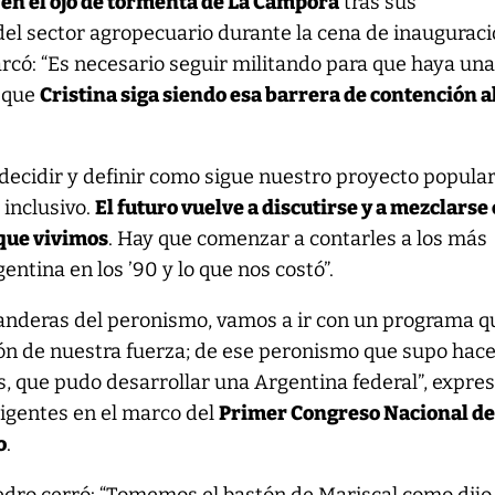
 en el ojo de tormenta de La Cámpora
tras sus
del sector agropecuario durante la cena de inaugurac
rcó: “Es necesario seguir militando para que haya un
a que
Cristina siga siendo esa barrera de contención a
decidir y definir como sigue nuestro proyecto popular
 inclusivo.
El futuro vuelve a discutirse y a mezclarse
 que vivimos
. Hay que comenzar a contarles a los más
gentina en los ’90 y lo que nos costó”.
banderas del peronismo, vamos a ir con un programa q
ión de nuestra fuerza; de ese peronismo que supo hac
es, que pudo desarrollar una Argentina federal”, expre
irigentes en el marco del
Primer Congreso Nacional de
o
.