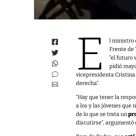
E
l ministro
Frente de 
“el futuro
pidió mayo
vicepresidenta Cristina
derecha”.
“Hay que tener la resp
a los y las jóvenes que 
de lo que se trata un
pro
discutirse”, argumentó 