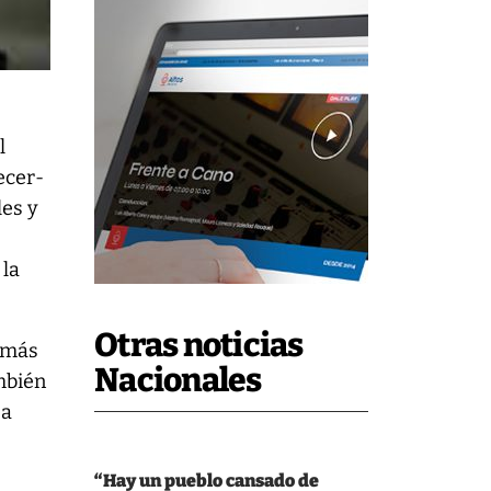
l
ecer-
les y
 la
Otras noticias
e más
Nacionales
ambién
 a
“Hay un pueblo cansado de