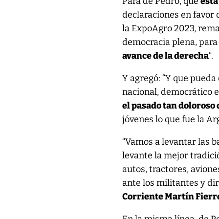
Para de Pedro, que
está
declaraciones en favor 
la ExpoAgro 2023, rema
democracia plena, par
avance de la derecha
“.
Y agregó: “Y que pueda 
nacional, democrático e
el pasado tan doloroso
jóvenes lo que fue la Ar
“Vamos a levantar las 
levante la mejor tradic
autos, tractores, avion
ante los militantes y d
Corriente Martín Fierr