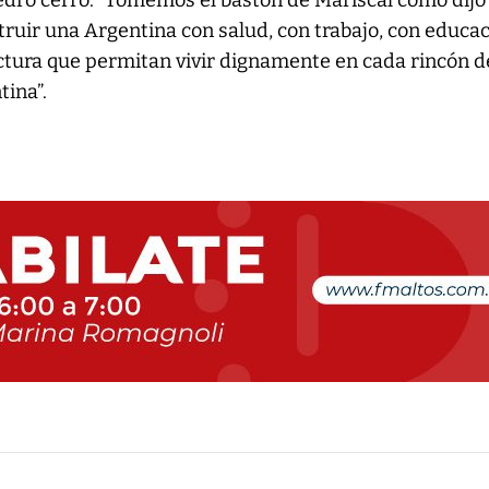
edro cerró: “Tomemos el bastón de Mariscal como dijo
truir una Argentina con salud, con trabajo, con educac
ctura que permitan vivir dignamente en cada rincón d
ina”.