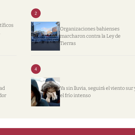
2
tíficos
Organizaciones bahienses
l
marcharon contra la Ley de
Tierras
4
dad
Ya sin lluvia, seguirá el viento sur 
dor
el frío intenso