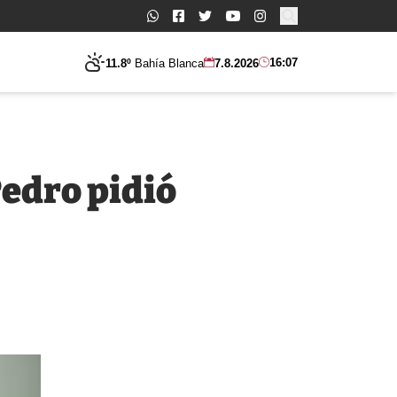
Buscar:
16:07
11.8º
Bahía Blanca
7.8.2026
Pedro pidió