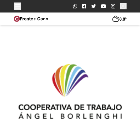
Buscar:
8.8º