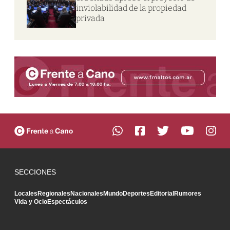
inviolabilidad de la propiedad
privada
SECCIONES
Locales
Regionales
Nacionales
Mundo
Deportes
Editorial
Rumores
Vida y Ocio
Espectáculos