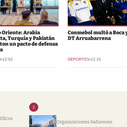
 Oriente: Arabia
Conmebol multó a Boca y
ta, Turquía y Pakistán
DT Arruabarrena
ton un pacto de defensa
a
-
-
O
12:52
DEPORTES
12:15
2
tíficos
Organizaciones bahienses
l