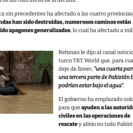
na de las más duras de la década
”.
 sin precedentes ha afectado a las cuatro provincias
endas han sido destruidas, numerosos caminos están
bido apagones generalizados
, lo cual ha afectado a mi
Rehman le dijo al canal notici
turco TRT World que, para cu
deje de llover,
“una cuarta par
una tercera parte de Pakistán 
podrían estar bajo el agua”.
El gobierno ha emplazado sol
para que
ayuden a las autori
civiles en las operaciones de
rescate
y alivio en todo Pakist