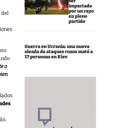
ser
impactado
por un rayo
 del
en pleno
partido
llones
Guerra en Ucrania: una nueva
oso
oleada de ataques rusos mató a
17 personas en Kiev
ando
te o
bien
dados
dades
án.