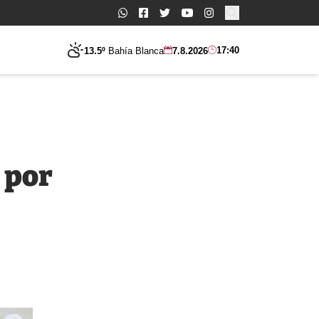
Buscar:
17:40
13.5º
Bahía Blanca
7.8.2026
 por