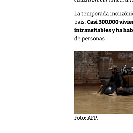
catástrofe climática, u
La temporada monzónica
país.
Casi 300.000 vivi
intransitables y ha ha
de personas.
Foto: AFP.