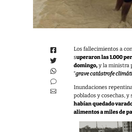
Los fallecimientos a co
s
uperaron las 1.000 pe
domingo,
y la ministra
“
grave catástrofe climát
Inundaciones repentinas
poblados y cosechas, y
habían quedado varado
alimentos a miles de p