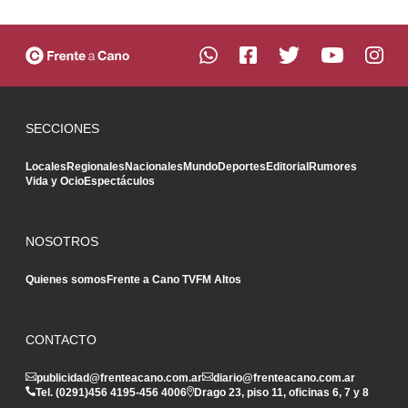
SECCIONES
Locales
Regionales
Nacionales
Mundo
Deportes
Editorial
Rumores
Vida y Ocio
Espectáculos
NOSOTROS
Quienes somos
Frente a Cano TV
FM Altos
CONTACTO
publicidad@frenteacano.com.ar
diario@frenteacano.com.ar
Tel. (0291)
456 4195
-
456 4006
Drago 23, piso 11, oficinas 6, 7 y 8