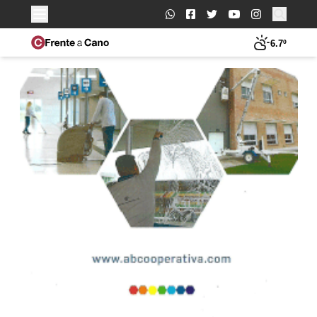
Buscar:
6.7º