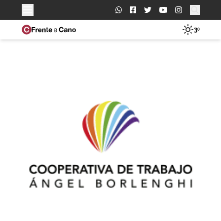
Buscar:
3º