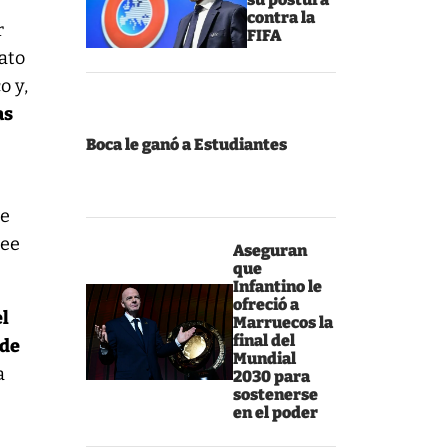
contra la
r
FIFA
ato
o y,
as
Boca le ganó a Estudiantes
de
ree
Aseguran
que
Infantino le
ofreció a
el
Marruecos la
final del
 de
Mundial
a
2030 para
sostenerse
en el poder