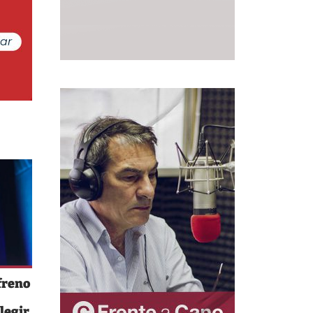
freno
legir