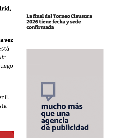
rid,
La final del Torneo Clausura
2026 tiene fecha y sede
confirmada
na vez
está
uir
 luego
nil.
sta