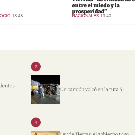
entre el miedo y la
prosperidad”
-
-
 OCIO
13:45
NACIONALES
13:40
2
ndentes
Un camión volcó en la ruta 51
4
Ley de Tierras: el gobierno tuvo