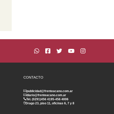
CONTACTO
publicidad@frenteacano.com.ar
diario@frenteacano.com.ar
Tel. (0291)
456 4195
-
456 4006
Drago 23, piso 11, oficinas 6, 7 y 8