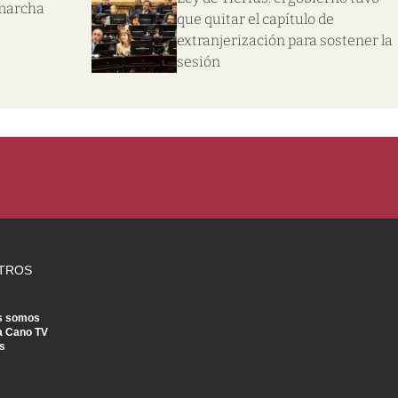
 marcha
que quitar el capítulo de
extranjerización para sostener la
sesión
TROS
s somos
a Cano TV
s