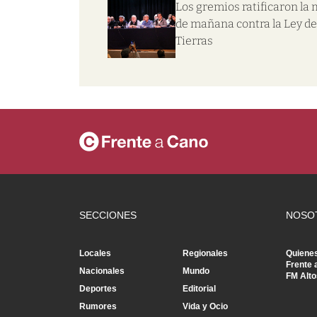
Los gremios ratificaron la
de mañana contra la Ley de
Tierras
SECCIONES
NOSO
Locales
Regionales
Quiene
Frente 
Nacionales
Mundo
FM Alto
Deportes
Editorial
Rumores
Vida y Ocio