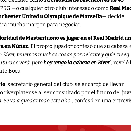
tor decisivo como su
cláusula de rescisión es de 45
el PSG —o cualquier otro club interesado como
Real Mad
nchester United u Olympique de Marsella
— decide
endrá mucho margen para negociar.
rioridad de Mastantuono es jugar en el Real Madrid u
ra en Núñez
. El propio jugador confesó que su cabeza 
n River, tenemos muchas cosas por delante y quiero seg
uturo se verá, pero
hoy tengo la cabeza en River
“, reveló
ante Boca.
rlo
, secretario general del club, se encargó de llevar
o riverplatense al ser consultado por el futuro del juve
a. Se va a quedar todo este año
“, confesó en una entrevi