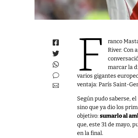
F
ranco Masta
River. Con 
conversació
marcar la d
varios gigantes europeo
ventaja: París Saint-Ge
Según pudo saberse, el c
sino que ya dio los pri
objetivo:
sumarlo al amb
que, este 31 de mayo, p
en la final.