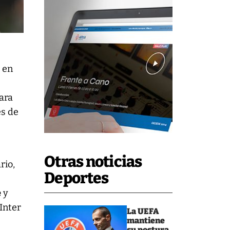
 en
ara
és de
Otras noticias
rio,
Deportes
e
y
 Inter
La UEFA
mantiene
su postura