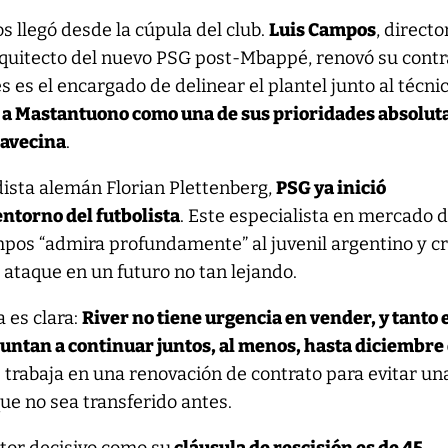
os llegó desde la cúpula del club.
Luis Campos
, directo
arquitecto del nuevo PSG post-Mbappé, renovó su contr
 es el encargado de delinear el plantel junto al técnic
 a Mastantuono como una de sus prioridades absolut
 avecina
.
dista alemán Florian Plettenberg,
PSG ya inició
ntorno del futbolista
. Este especialista en mercado 
pos “admira profundamente” al juvenil argentino y c
 ataque en un futuro no tan lejando.
 es clara:
River no tiene urgencia en vender, y tanto 
puntan a continuar juntos, al menos, hasta diciembre
se trabaja en una renovación de contrato para evitar un
que no sea transferido antes.