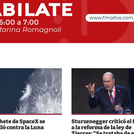
hete de SpaceX se
Sturzenegger criticó el 
lló contra la Luna
a la reforma de la ley de
Tierras: “Se trataba de e