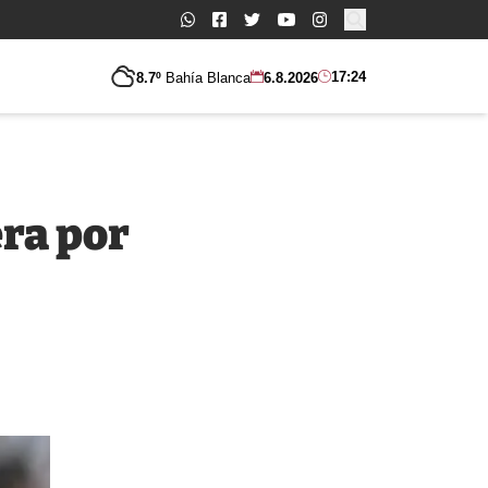
Buscar:
17:24
8.7º
Bahía Blanca
6.8.2026
era por