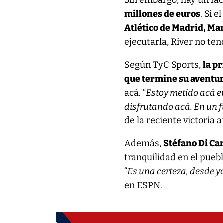
Sin embargo, hay un fac
millones de euros
. Si 
Atlético de Madrid, Ma
ejecutarla, River no t
Según TyC Sports,
la p
que termine su aventu
acá. “
Estoy metido acá e
disfrutando acá. En un f
de la reciente victoria 
Además,
Stéfano Di Ca
tranquilidad en el puebl
“
Es una certeza, desde y
en ESPN.