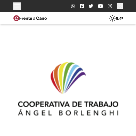
Buscar:
9.4º