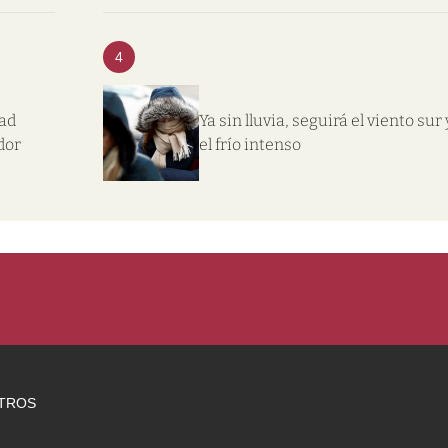
4
dad
Ya sin lluvia, seguirá el viento sur 
dor
el frío intenso
TROS