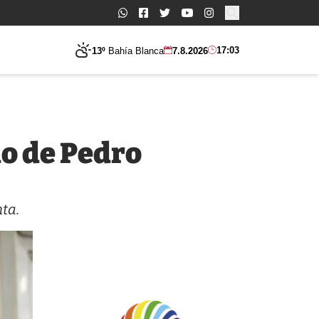
Buscar:
17:03
13º
Bahía Blanca
7.8.2026
o de Pedro
nta.