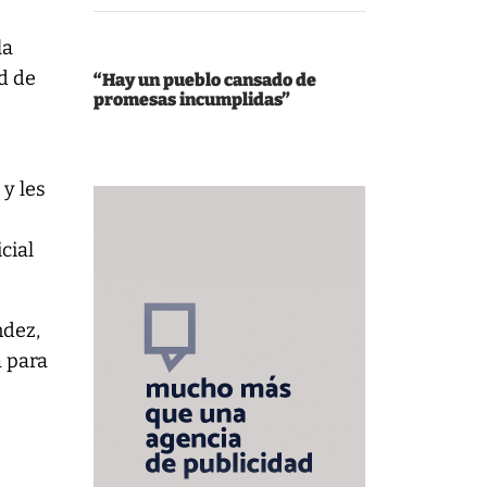
la
d de
“Hay un pueblo cansado de
promesas incumplidas”
y les
cial
ndez,
a para