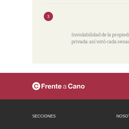
3
Inviolabilidad de la propie
privada: así votó cada sena
SECCIONES
NOSO