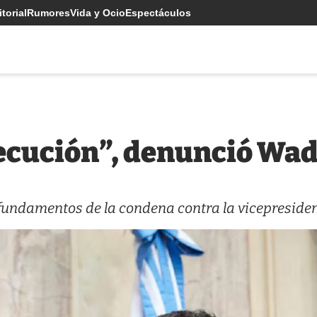
torial
Rumores
Vida y Ocio
Espectáculos
secución”, denunció Wad
os fundamentos de la condena contra la vicepreside