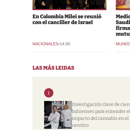
En Colombia Milei se reunió
Medio
con el canciller de Israel
Saudi
firma
mutu
-
NACIONALES
14:00
MUND
LAS MÁS LEIDAS
1
Investigación clave de cien
bahienses para entender e
impacto del cannabis en el
cerebro