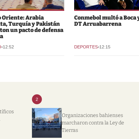
 Oriente: Arabia
Conmebol multó a Boca y
ta, Turquía y Pakistán
DT Arruabarrena
ton un pacto de defensa
a
-
-
O
12:52
DEPORTES
12:15
2
tíficos
Organizaciones bahienses
l
marcharon contra la Ley de
Tierras