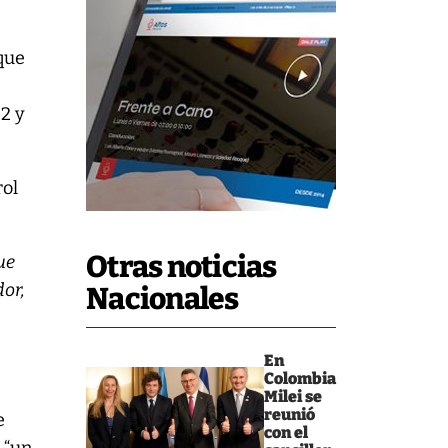
 que
 2 y
rol
Otras noticias
ue
dor,
Nacionales
En
Colombia
Milei se
reunió
e
con el