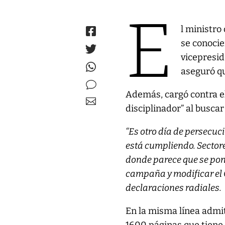
E
l ministro
se conocie
vicepresid
aseguró qu
Además, cargó contra el
disciplinador” al buscar
“Es otro día de persecuci
está cumpliendo. Sectore
donde parece que se pone
campaña y modificar el C
declaraciones radiales.
En la misma línea admit