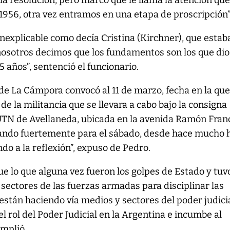
la resolución, pero marcó que le llama la atención que
1956, otra vez entramos en una etapa de proscripción”
nexplicable como decía Cristina (Kirchner), que estab
osotros decimos que los fundamentos son los que dio
 años”, sentenció el funcionario.
e de La Cámpora convocó al 11 de marzo, fecha en la que
 de la militancia que se llevara a cabo bajo la consigna
 UTN de Avellaneda, ubicada en la avenida Ramón Fran
ando fuertemente para el sábado, desde hace mucho 
o a la reflexión”, expuso de Pedro.
e lo que alguna vez fueron los golpes de Estado y tuv
e sectores de las fuerzas armadas para disciplinar las
 están haciendo vía medios y sectores del poder judicia
l rol del Poder Judicial en la Argentina e incumbe al
amplió.