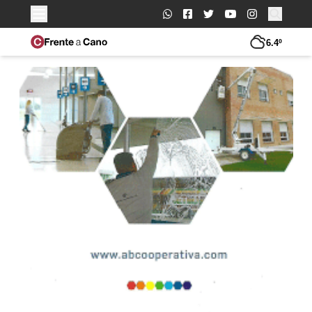
Buscar:
6.4º