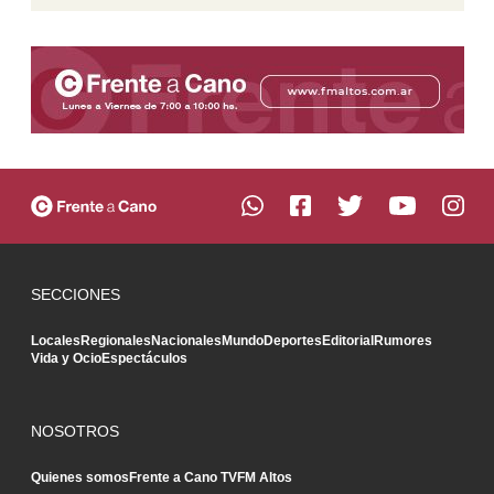
SECCIONES
Locales
Regionales
Nacionales
Mundo
Deportes
Editorial
Rumores
Vida y Ocio
Espectáculos
NOSOTROS
Quienes somos
Frente a Cano TV
FM Altos