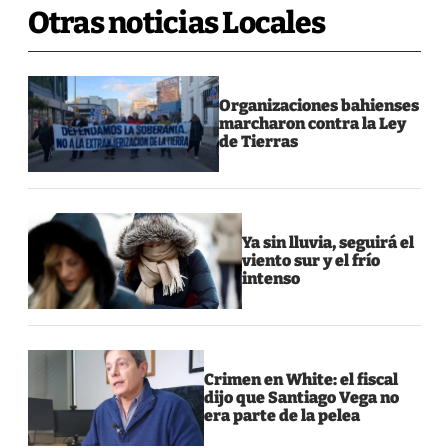
Otras noticias Locales
Organizaciones bahienses
marcharon contra la Ley
de Tierras
Ya sin lluvia, seguirá el
viento sur y el frío
intenso
Crimen en White: el fiscal
dijo que Santiago Vega no
era parte de la pelea