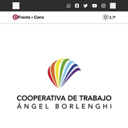
Buscar:
3.7º