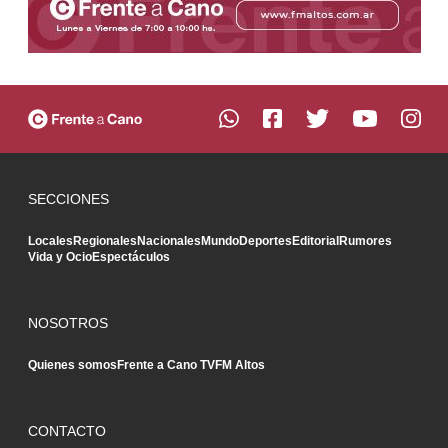
SECCIONES
Locales
Regionales
Nacionales
Mundo
Deportes
Editorial
Rumores
Vida y Ocio
Espectáculos
NOSOTROS
Quienes somos
Frente a Cano TV
FM Altos
CONTACTO