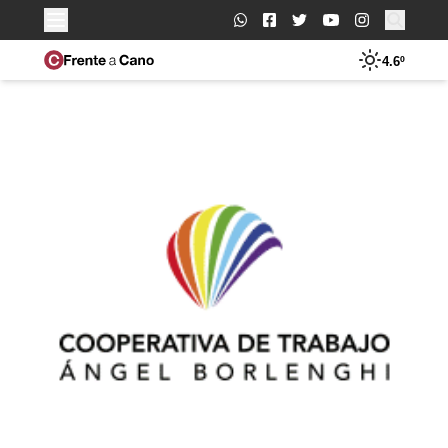
Buscar:
4.6º