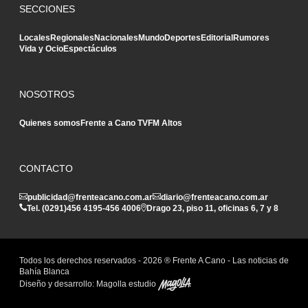
SECCIONES
Locales
Regionales
Nacionales
Mundo
Deportes
Editorial
Rumores
Vida y Ocio
Espectáculos
NOSOTROS
Quienes somos
Frente a Cano TV
FM Altos
CONTACTO
publicidad@frenteacano.com.ar
diario@frenteacano.com.ar
Tel. (0291)
456 4195
-
456 4006
Drago 23, piso 11, oficinas 6, 7 y 8
Todos los derechos reservados -
2026
® Frente A Cano - Las noticias de
Bahía Blanca
Diseño y desarrollo:
Magolla estudio