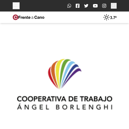
Buscar:
3.7º